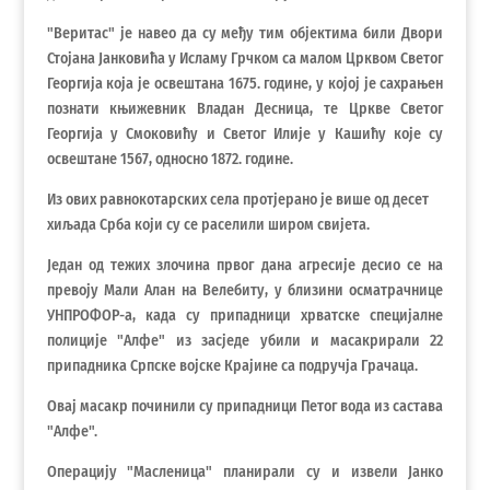
"Веритас" је навео да су међу тим објектима били Двори
Стојана Јанковића у Исламу Грчком са малом Црквом Светог
Георгија која је освештана 1675. године, у којој је сахрањен
познати књижевник Владан Десница, те Цркве Светог
Георгија у Смоковићу и Светог Илије у Кашићу које су
освештане 1567, односно 1872. године.
Из ових равнокотарских села протјерано је више од десет
хиљада Срба који су се раселили широм свијета.
Један од тежих злочина првог дана агресије десио се на
превоју Мали Алан на Велебиту, у близини осматрачнице
УНПРОФОР-а, када су припадници хрватске специјалне
полиције "Алфе" из засједе убили и масакрирали 22
припадника Српске војске Крајине са подручја Грачаца.
Овај масакр починили су припадници Петог вода из састава
"Алфе".
Операцију "Масленица" планирали су и извели Јанко