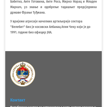
Бобетко, Анте Готовина, Анте Росо, Мирко Норац и Младен
Маркач, уз знање и одобрење тадашњег предсједника
државе Фрање Туђмана.
У вријеме агресије начелник артиљерије сектора
"Велебит" био је косовски Албанац Агим Чеку који је до
1991. године био официр ЈНА.
Контакт