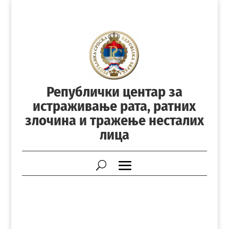
Републички центар за
истраживање рата, ратних
злочина и тражење несталих
лица