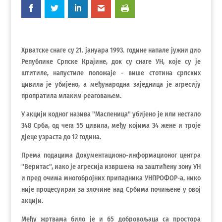
Хрватске снаге су 21. јануара 1993. године напале јужни дио
Републике Српске Крајине, док су снаге УН, које су је
штитиле, напустиле положаје - више стотина српских
цивила је убијено, а међународна заједница је агресију
пропратила млаким реаговањем.
У акцији кодног назива "Масленица" убијено је или нестало
348 Срба, од чега 55 цивила, међу којима 34 жене и троје
дјеце узраста до 12 година.
Према подацима Документационо-информационог центра
"Веритас", иако је агресија извршена на заштићену зону УН
и пред очима многобројних припадника УНПРОФОР-а, нико
није процесуиран за злочине над Србима почињене у овој
акцији.
Међу жртвама било је и 65 добровољаца са простора