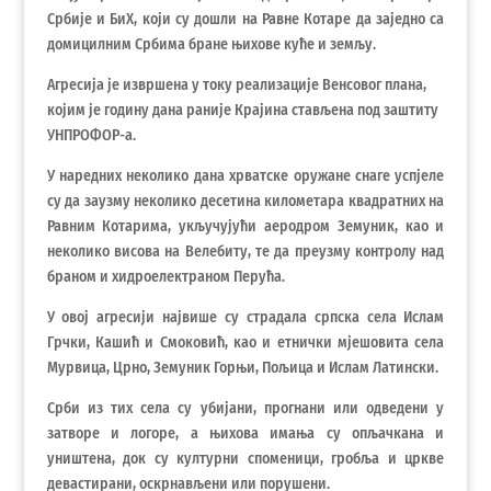
Србије и БиХ, који су дошли на Равне Котаре да заједно са
домицилним Србима бране њихове куће и земљу.
Агресија је извршена у току реализације Венсовог плана,
којим је годину дана раније Крајина стављена под заштиту
УНПРОФОР-а.
У наредних неколико дана хрватске оружане снаге успјеле
су да заузму неколико десетина километара квадратних на
Равним Котарима, укључујући аеродром Земуник, као и
неколико висова на Велебиту, те да преузму контролу над
браном и хидроелектраном Перућа.
У овој агресији највише су страдала српска села Ислам
Грчки, Кашић и Смоковић, као и етнички мјешовита села
Мурвица, Црно, Земуник Горњи, Пољица и Ислам Латински.
Срби из тих села су убијани, прогнани или одведени у
затворе и логоре, а њихова имања су опљачкана и
уништена, док су културни споменици, гробља и цркве
девастирани, оскрнављени или порушени.