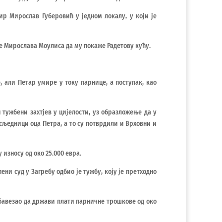
ир Мирослав Губеровић у једном локалу, у који је
це Мирослава Моулиса да му покаже Радетову кућу.
 али Петар умире у току парнице, а поступак, као
 тужбени захтјев у цијелости, уз образложење да у
сљедници оца Петра, а то су потврдили и Врховни и
 износу од око 25.000 евра.
ени суд у Загребу одбио је тужбу, коју је претходно
обавезао да држави плати парничне трошкове од око