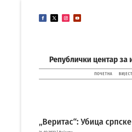
Републички центар за 
ПОЧЕТНА
ВИЈЕС
„Веритас“: Убица српск