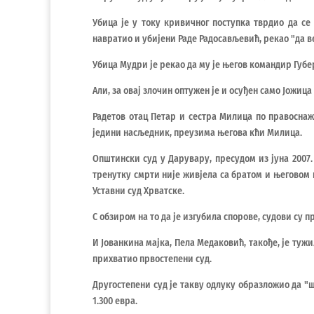
Убица је у току кривичног поступка тврдио да се
навратио и убијени Раде Радосављевић, рекао "да 
Убица Мудри је рекао да му је његов командир Губе
Али, за овај злочин оптужен је и осуђен само Јожица
Радетов отац Петар и сестра Милица по правоснаж
једини насљедник, преузима његова кћи Милица.
Општински суд у Дарувару, пресудом из јуна 2007.
тренутку смрти није живјела са братом и његовом 
Уставни суд Хрватске.
С обзиром на то да је изгубила спорове, судови су 
И Јованкина мајка, Пела Медаковић, такође, је тужи
прихватио првостепени суд.
Другостепени суд је такву одлуку образложио да "
1.300 евра.