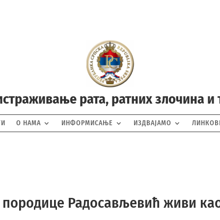
истраживање рата, ратних злочина и
ТИ
О НАМА
ИНФОРМИСАЊЕ
ИЗДВАЈАМО
ЛИНКОВ
е породице Радосављевић живи ка