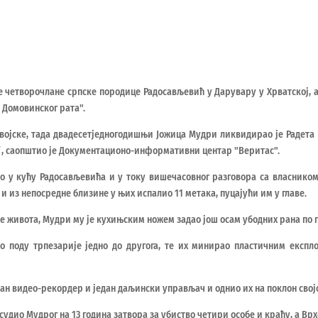
е четворочлане српске породице Радосављевић у Дарувару у Хрватској, а
 Домовинског рата".
 војске, тада двадесетједногодишњи Јожица Мудри ликвидирао је Радета 
/, саопштио је Документационо-информативни центар "Веритас".
ао у кућу Радосављевића и у току вишечасовног разговора са власнико
 из непосредне близине у њих испалио 11 метака, пуцајући им у главе.
ве живота, Мудри му је кухињским ножем задао још осам убодних рана по 
о поду трпезарије једно до другога, те их минирао пластичним експ
дан видео-рекордер и један даљински управљач и однио их на поклон својо
осудио Мудрог на 13 година затвора за убиство четири особе и крађу, а Врх