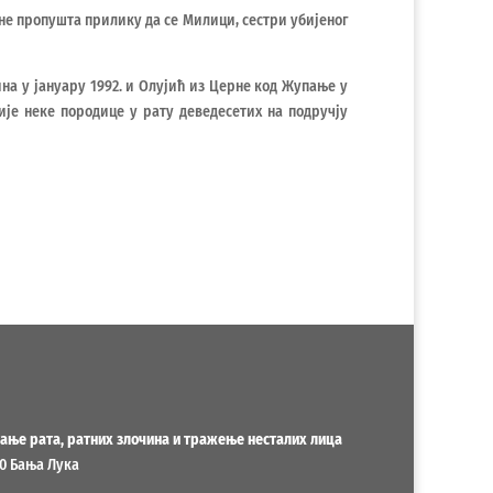
 не пропушта прилику да се Милици, сестри убијеног
на у јануару 1992. и Олујић из Церне код Жупање у
ије неке породице у рату деведесетих на подручју
ање рата, ратних злочина и тражење несталих лица
00 Бања Лука