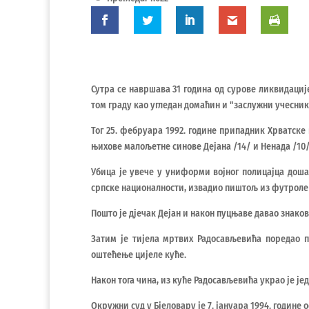
Сутра се навршава 31 година од сурове ликвидациј
том граду као угледан домаћин и "заслужни учесник
Тог 25. фебруара 1992. године припадник Хрватске
њихове малољетне синове Дејана /14/ и Ненада /10
Убица је увече у униформи војног полицајца дош
српске националности, извадио пиштољ из футроле и
Пошто је дјечак Дејан и након пуцњаве давао знако
Затим је тијела мртвих Радосављевића поредао п
оштећење цијеле куће.
Након тога чина, из куће Радосављевића украо је је
Окружни суд у Бјеловару је 7. јануара 1994. године 