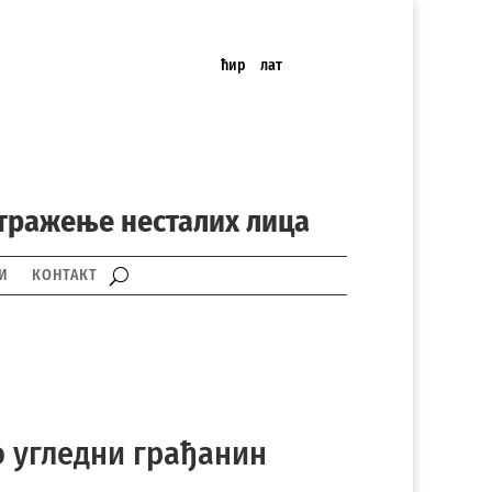
ћир
лат
 тражење несталих лица
И
КОНТАКТ
о угледни грађанин