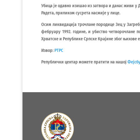
Убица је одавно изишао из затвора и данас живи у 
Радета, приликом сусрета насмије у лице.
Осим ликвидација трочлане породице Зец у Загребу
фебруару 1992. године, и убиство четворочлане п
Хрватске и Републике Српске Крајине због њихове 
Извор:
РТРС
Републички центар можете пратити на нашој
Фејсб