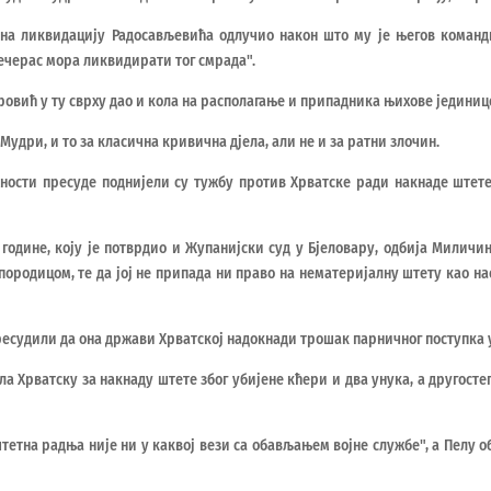
 на ликвидацију Радосављевића одлучио након што му је његов команд
вечерас мора ликвидирати тог смрада".
ровић у ту сврху дао и кола на располагање и припадника њихове једини
 Мудри, и то за класична кривична дјела, али не и за ратни злочин.
ности пресуде поднијели су тужбу против Хрватске ради накнаде штете,
 године, коју је потврдио и Жупанијски суд у Бјеловару, одбија Миличин
породицом, те да јој не припада ни право на нематеријалну штету као на
пресудили да она држави Хрватској надокнади трошак парничног поступка у
ла Хрватску за накнаду штете због убијене кћери и два унука, а другостеп
штетна радња није ни у каквој вези са обављањем војне службе", а Пелу 