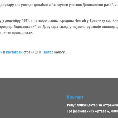
Дарувару као угледан домаћин и "заслужни учесник Домовинског рата", и
 у децембру 1991. и четворочланих породица Ченгић у Ервенику код Кни
ородице Радосављевић из Дарувара спада у најмонструозније ликвидац
етничке припадности.
ук
и
Инстаграм
страници и
Твитер
налогу.
Контакт
Републички центар за истражив
Трг јасеновачких жртава 4, 780