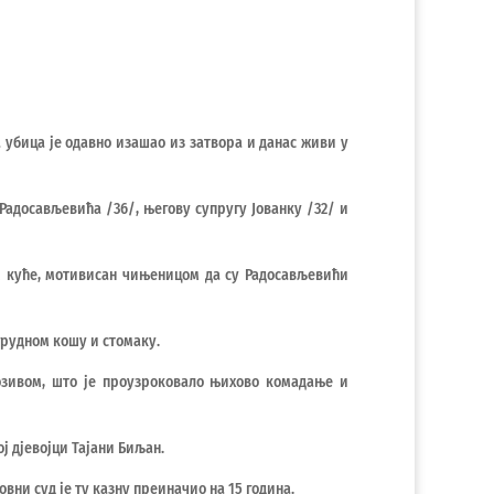
 убица је одавно изашао из затвора и данас живи у
Радосављевића /36/, његову супругу Јованку /32/ и
м куће, мотивисан чињеницом да су Радосављевићи
грудном кошу и стомаку.
лозивом, што је проузроковало њихово комадање и
ј дјевојци Тајани Биљан.
овни суд је ту казну преиначио на 15 година.