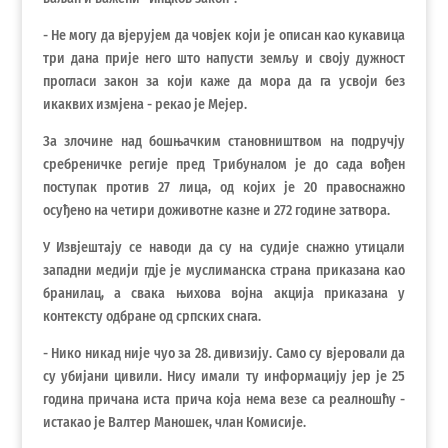
- Не могу да вјерујем да човјек који је описан као кукавица
три дана прије него што напусти земљу и своју дужност
прогласи закон за који каже да мора да га усвоји без
икаквих измјена - рекао је Мејер.
За злочине над бошњачким становништвом на подручју
сребреничке регије пред Трибуналом је до сада вођен
поступак против 27 лица, од којих је 20 правоснажно
осуђено на четири доживотне казне и 272 године затвора.
У Извјештају се наводи да су на судије снажно утицали
западни медији гдје је муслиманска страна приказана као
бранилац, а свака њихова војна акција приказана у
контексту одбране од српских снага.
- Нико никад није чуо за 28. дивизију. Само су вјеровали да
су убијани цивили. Нису имали ту информацију јер је 25
година причана иста прича која нема везе са реалношћу -
истакао је Валтер Маношек, члан Комисије.