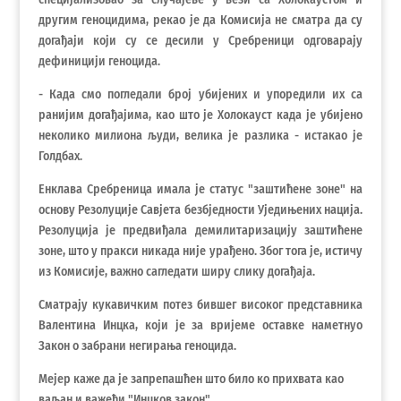
другим геноцидима, рекао је да Комисија не сматра да су
догађаји који су се десили у Сребреници одговарају
дефиницији геноцида.
- Када смо погледали број убијених и упоредили их са
ранијим догађајима, као што је Холокауст када је убијено
неколико милиона људи, велика је разлика - истакао је
Голдбах.
Енклава Сребреница имала је статус "заштићене зоне" на
основу Резолуције Савјета безбједности Уједињених нација.
Резолуција је предвиђала демилитаризацију заштићене
зоне, што у пракси никада није урађено. Због тога је, истичу
из Комисије, важно сагледати ширу слику догађаја.
Сматрају кукавичким потез бившег високог представника
Валентина Инцка, који је за вријеме оставке наметнуо
Закон о забрани негирања геноцида.
Мејер каже да је запрепашћен што било ко прихвата као
ваљан и важећи "Инцков закон".