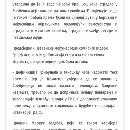
утврдила да је и тада највећи број Бошњака страдао у
борбеним дејствима и ратним сукобима. Процјењује се да
је током пробоја према Тузли на цијелој рути, у борбама и
међусобним обрачунима, укључујући самоубиства и
страдања у минским пољима, страдало између четири и
пет хиљада људи.
Предсједник Независне међународне комисије Гидеон
Грајф истакао је да Комисија стоји иза сваког слова
Извјештаја и да је једини циљ била истина.
- Дефиниција Трибунала о геноциду неће издржати тест
времена, јер је Комисија увјерена да се злочин у
Сребреници не може назвати геноцидом. Завршни
извјештај требало би да допринесе јачању повјерења и
толеранције између народа у БиХ и допринесе коначном
помирењу и суживоту садашњих и будућих генерација -
истакао је Грајф.
Правник Маркус Голдбах, који се током каријере
специјализовао за случајеве у вези са Холокаустом и