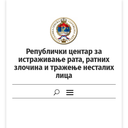
Републички центар за
истраживање рата, ратних
злочина и тражење несталих
лица