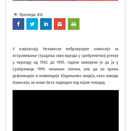
Прегледа:
833
У извјештају Независне међународне комисије за
истраживање страдања свих народа у сребреничкој регији
у периоду од 1992. до 1995. године наведено је да је у
Сребреници 1995. почињен злочин, али да он према
дефиницији и конвенцији Уједињених нација, како наводи
Комисија, не може бити подведен под појам геноцид.