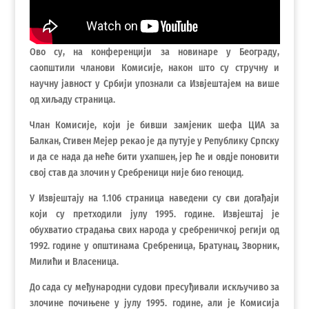
Ово су, на конференцији за новинаре у Београду,
саопштили чланови Комисије, након што су стручну и
научну јавност у Србији упознали са Извјештајем на више
од хиљаду страница.
Члан Комисије, који је бивши замјеник шефа ЦИА за
Балкан, Стивен Мејер рекао је да путује у Републику Српску
и да се нада да неће бити ухапшен, јер ће и овдје поновити
свој став да злочин у Сребреници није био геноцид.
У Извјештају на 1.106 страница наведени су сви догађаји
који су претходили јулу 1995. године. Извјештај је
обухватио страдања свих народа у сребреничкој регији од
1992. године у општинама Сребреница, Братунац, Зворник,
Милићи и Власеница.
До сада су међународни судови пресуђивали искључиво за
злочине почињене у јулу 1995. године, али је Комисија