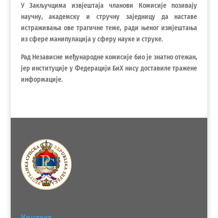
У Закључцима извјештаја чланови Комисије позивају
научну, академску и стручну заједницу да наставе
истраживања ове трагичне теме, ради њеног измјештања
из сфере манипулација у сферу науке и струке.
Рад Независне међународне комисије био је знатно отежан,
јер институције у Федерацији БиХ нису доставиле тражене
информације.
Контакт