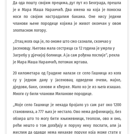
Да ода пошту својим прецима, дуг пут из Београда, прешла
је и Мара Маша Наранчић. Два имена на која је поносна
носи по својим настрадалим бакама. Оне нису једини
чланови њене породице којима је живот окончан у овом
злогласном логору.
„Отац мога оца је, по ономе што смо сазнали, скончао у
Јасеновцу. Његова мала сестрица са 12 година је умрла у
Загребу у дјечијој болници. А ја сам рођена послије“, рекла
је Мара Маша Наранчић, потомак жртава.
20 километара од Градине налази се село Гашница из кога
су у једном дану у Јасеновац одведени очеви, мајке,
дједови, баке, синови и кћерке. Мало ко је из њега изашао.
Многи су били чланови Миланове породице.
„Моје село Гашнице је некада бројало уз сам рат око 1200
становника, а 777 њих је нестало. Ово нема дефиницију, без
обзира што то могу бити књижевници, теолози, ово и оно,
рећи нешто о том догађају и поруку неку послати, али ја
мислим да одавде нема никакве поруке која може стати у