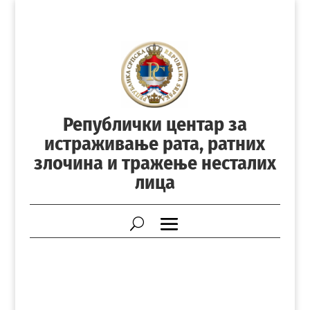
Републички центар за
истраживање рата, ратних
злочина и тражење несталих
лица