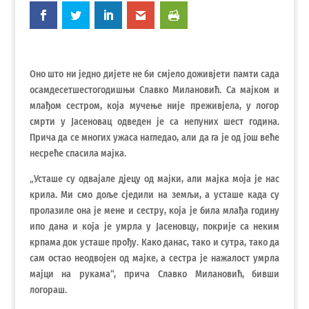
Оно што ни једно дијете не би смјело доживјети памти сада
осамдесетшестогодишњи Славко Милановић. Са мајком и
млађом сестром, која мучење није преживјела, у логор
смрти у Јасеновац одведен је са непуних шест година.
Прича да се многих ужаса нагледао, али да га је од још веће
несреће спасила мајка.
„Усташе су одвајале дјецу од мајки, али мајка моја је нас
крила. Ми смо доље сједили на земљи, а усташе када су
пролазиле она је мене и сестру, која је била млађа годину
ипо дана и која је умрла у Јасеновцу, покрије са неким
крпама док усташе прођу. Како данас, тако и сутра, тако да
сам остао неодвојен од мајке, а сестра је нажалост умрла
мајци на рукама“, прича Славко Милановић, бивши
логораш.