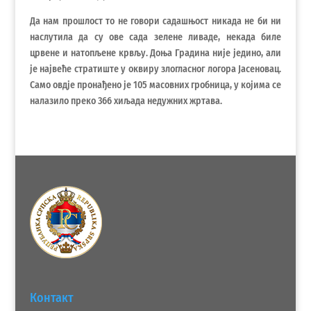
Да нам прошлост то не говори садашњост никада не би ни
наслутила да су ове сада зелене ливаде, некада биле
црвене и натопљене крвљу. Доња Градина није једино, али
је највеће стратиште у оквиру злогласног логора Јасеновац.
Само овдје пронађено је 105 масовних гробница, у којима се
налазило преко 366 хиљада недужних жртава.
Контакт