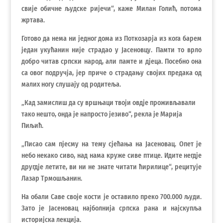
свије обичне људске ријечи“, каже Милан Голић, потома
жртава.
Готово да нема ни једног дома из Поткозарја из кога барем
један укућанин није страдао у Јасеновцу. Памти то врло
добро читав српски народ, али памте и дјеца. Посебно она
са овог подручја, јер приче о страдању својих предака од
малих ногу слушају од родитеља.
„Кад замислиш да су вршњаци твоји овдје проживљавали
тако нешто, онда је напросто језиво“, рекла је Марија
Пиљић.
„Писао сам пјесму на тему сјећања на Јасеновац. Опет је
небо некако сиво, над нама круже сиве птице. Идите негдје
другдје летите, ви ни не знате читати ћирилице“, рецитује
Лазар Трмошљанин.
На обали Саве своје кости је оставило преко 700.000 људи.
Зато је Јасеновац најболнија српска рана и најскупља
историјска лекција.