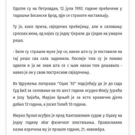
Одатле су на Петровдан, 12. јула 1992. године пребачени у
тадашњи Босански Брод, гдје се страхоте настављају.
Ту је, како прича, свједочио пребијању, али и силовању
српских жена, од којих су једну тјерали да сједне на ужарен
решо.
- Биле су страшне муке јер се, након што су је поставили на
тај решо сва сала задимила. Послије тога су је поново
одвели и ја не знам шта се с њом након тога дешавало -
навео је он у свом постресном свједочењу.
Из Удружења логораша "Оџак `92" подсјећају да је до сада
Суд БиХ за силовање на по шест година осудио Илију Јурића
и Јозу Ђојића, Марјан Брњић је за исто кривично дјело
добио 12 година, а Јосип Толић 10 година.
Мирко Ђулап осуђен је пред Кантоналним судом у Оџаку на
једну годину због физичког злоствљања. Правоснажна
казна изречена му је прошле године, 21. новембра.