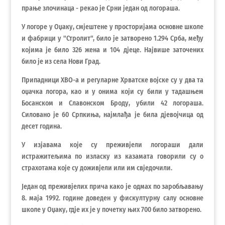
прање злочинаца - рекао је Срни један од логораша.
У логоре у Оџаку, смјештене у просторијама основне школе
и фабрици у "Стролит", било је затворено 1.294 Срба, међу
којима је било 326 жена и 104 дјеце. Највише заточених
било је из села Нови Град.
Припадници ХВО-а и регуларне Хрватске војске су у два та
оџачка логора, као и у онима који су били у тадашњем
Босанском и Славонском Броду, убили 42 логораша.
Силовано је 60 Српкиња, најмлађа је била дјевојчица од
десет година.
У изјавама које су преживјели логораши дали
истражитељима по изласку из казамата говорили су о
страхотама које су доживјели или им свједочили.
Један од преживјелих прича како је одмах по заробљавању
8. маја 1992. године доведен у фискултурну салу основне
школе у Оџаку, гдје их је у почетку њих 700 било затворено.