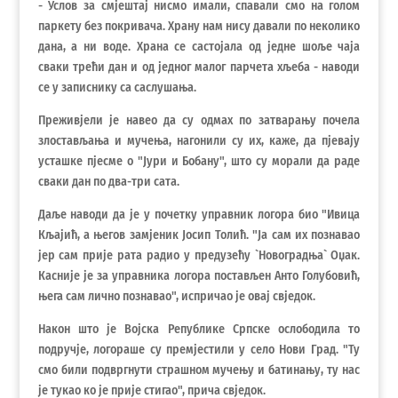
- Услов за смјештај нисмо имали, спавали смо на голом
паркету без покривача. Храну нам нису давали по неколико
дана, а ни воде. Храна се састојала од једне шоље чаја
сваки трећи дан и од једног малог парчета хљеба - наводи
се у записнику са саслушања.
Преживјели је навео да су одмах по затварању почела
злостављања и мучења, нагонили су их, каже, да пјевају
усташке пјесме о "Јури и Бобану", што су морали да раде
сваки дан по два-три сата.
Даље наводи да је у почетку управник логора био "Ивица
Кљајић, а његов замјеник Јосип Толић. "Ја сам их познавао
јер сам прије рата радио у предузећу `Новоградња` Оџак.
Касније је за управника логора постављен Анто Голубовић,
њега сам лично познавао", испричао је овај свједок.
Након што је Војска Републике Српске ослободила то
подручје, логораше су премјестили у село Нови Град. "Ту
смо били подвргнути страшном мучењу и батинању, ту нас
је тукао ко је прије стигао", прича свједок.