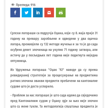
Прегледа:
916
Српски логораши са подручја Оџака, који су 8. маја прије 31
годину на превару заробљени и одведени у два оџачка
логора, преживјели су 132 методе мучења и за то је до сада
осуђено девет злочинаца на укупно 71 годину затвора, али
истичу да у посљедњих пет година није подигнута ниједна
оптужница.
Из Удружења логораша "Оџак `92" наводе да су према
ревидираној стратегији за процесуирање на предметима
ратних злочина овакви предмети пребачени на кантоналне
судове што је доста успорило.
- Проблем за нас логораше је што сада идемо да свједочимо
пред Кантоналним судом у Оџаку гдје за њих није злочин
што су мене тукли. Та методологија спуштања предмета је