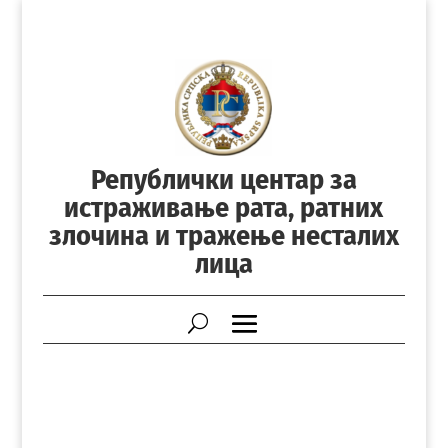
Републички центар за
истраживање рата, ратних
злочина и тражење несталих
лица