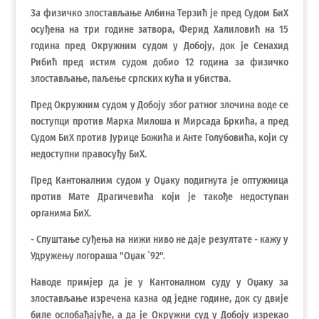
За физичко злостављање Албина Терзић је пред Судом БиХ
осуђена на три године затвора, Ферид Халиловић на 15
година пред Окружним судом у Добоју, док је Сенахид
Рибић пред истим судом добио 12 година за физичко
злостављање, паљење српских кућа и убиства.
Пред Окружним судом у Добоју због ратног злочина воде се
поступци против Марка Милоша и Мирсада Бркића, а пред
Судом БиХ против Јурице Божића и Анте Голубовића, који су
недоступни правосуђу БиХ.
Пред Кантоналним судом у Оџаку подигнута је оптужница
против Мате Драгичевића који је такође недоступан
органима БиХ.
- Спуштање суђења на нижи ниво не даје резултате - кажу у
Удружењу логораша "Оџак `92".
Наводе примјер да је у Кантоналном суду у Оџаку за
злостављање изречена казна од једне године, док су двије
биле ослобађајуће, а да је Окружни суд у Добоју изрекао