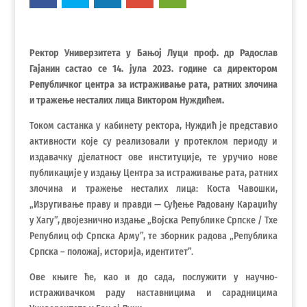
Ректор Универзитета у Бањој Луци проф. др Радослав
Гајанин састао се 14. јула 2023. године са директором
Републичког центра за истраживање рата, ратних злочина
и тражење несталих лица Виктором Нуждићем.
Током састанка у кабинету ректора, Нуждић је представио
активности које су реализовали у протеклом периоду и
издавачку дјелатност ове институције, те уручио нове
публикације у издању Центра за истраживање рата, ратних
злочина и тражење несталих лица: Коста Чавошки,
„Изругивање праву и правди — Суђење Радовану Караџићу
у Хагу”, двојезнично издање „Војска Републике Српске / Тхе
Републиц оф Српска Армy”, те зборник радова „Република
Српска – положај, историја, идентитет”.
Ове књиге ће, као и до сада, послужити у научно-
истраживачком раду наставницима и сарадницима