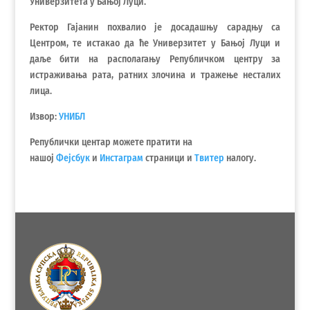
Универзитета у Бањој Луци.
Ректор Гајанин похвалио је досадашњу сарадњу са
Центром, те истакао да ће Универзитет у Бањој Луци и
даље бити на располагању Републичком центру за
истраживања рата, ратних злочина и тражење несталих
лица.
Извор:
УНИБЛ
Републички центар можете пратити на
нашој
Фејсбук
и
Инстаграм
страници и
Твитер
налогу.