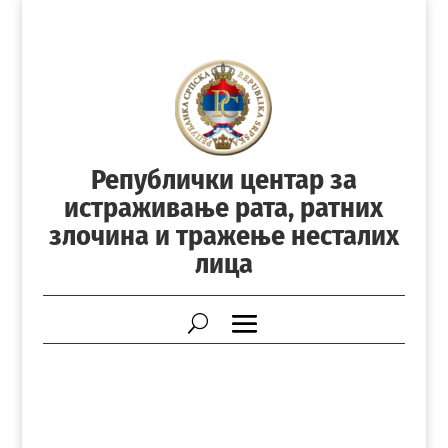
Републички центар за
истраживање рата, ратних
злочина и тражење несталих
лица