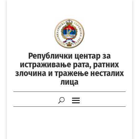
Републички центар за
истраживање рата, ратних
злочина и тражење несталих
лица