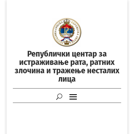
Републички центар за
истраживање рата, ратних
злочина и тражење несталих
лица