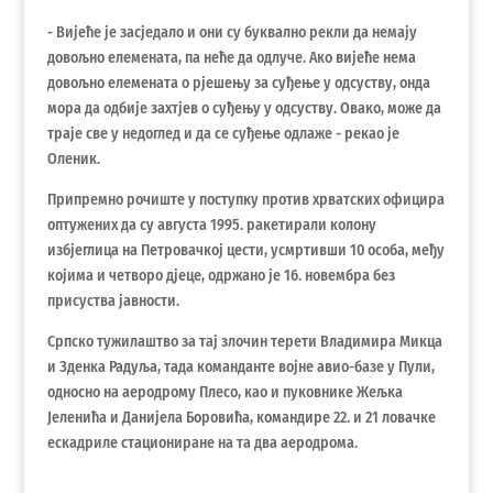
- Вијеће је засједало и они су буквално рекли да немају
довољно елемената, па неће да одлуче. Ако вијеће нема
довољно елемената о рјешењу за суђење у одсуству, онда
мора да одбије захтјев о суђењу у одсуству. Овако, може да
траје све у недоглед и да се суђење одлаже - рекао је
Оленик.
Припремно рочиште у поступку против хрватских официра
оптужених да су августа 1995. ракетирали колону
избјеглица на Петровачкој цести, усмртивши 10 особа, међу
којима и четворо дјеце, одржано је 16. новембра без
присуства јавности.
Српско тужилаштво за тај злочин терети Владимира Микца
и Зденка Радуља, тада команданте војне авио-базе у Пули,
односно на аеродрому Плесо, као и пуковнике Жељка
Јеленића и Данијела Боровића, командире 22. и 21 ловачке
ескадриле стациониране на та два аеродрома.