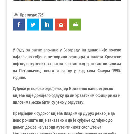
Прегледа:
725
У Суду за ратне злочине у Београду ни данас није почело
најављено суђење четворици официра и пилота Хрватске
војске, оптужених за ратни злочин над српским цивилима
на Петровачкој цести и на путу код села Сводна 1995.
године.
Суђење је поново одгођено, јер Кривично ванпретресно
вијеће није донијело одлуку да ли хрватским официрима и
пилотима може бити суђено у одсуству.
Предсједник судског вијећа Владимир Дуруз рекао је да
ново рочиште није заказано и да је суђење одгођено до
даљег, док се не утврди аутентичност саопштења