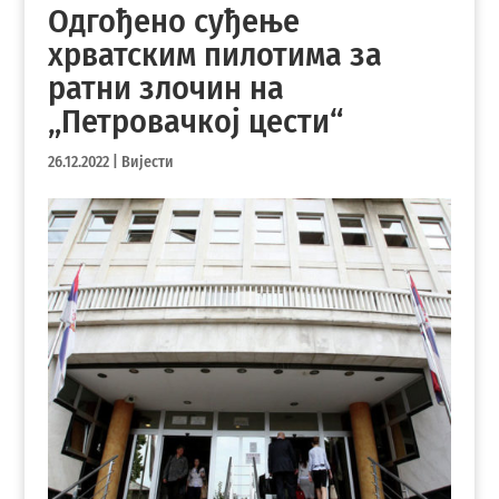
Одгођено суђење
хрватским пилотима за
ратни злочин на
„Петровачкој цести“
26.12.2022
|
Вијести