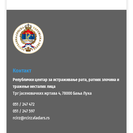
Контакт
Републички центар за истраживање рата, ратних злочина и
тражење несталих лица
Трг јасеновачких жртава 4, 78000 Бања Лука
051 / 247 472
051 / 247 597
rcirz@rcirz.vladars.rs