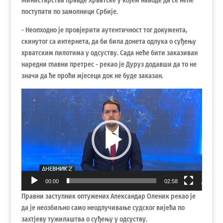
Министарства правде Хрватске у којем наводе да се неће
поступати по замолници Србије.
- Неопходно је провјерити аутентичност тог документа,
скинутог са интернета, да би била донета одлука о суђењу
хрватским пилотима у одсуству. Сада неће бити заказиван
наредни главни претрес - рекао је Дуруз додавши да то не
значи да ће проћи мјесеци док не буде заказан.
Прегледач
видео
записа
00:00
02:58
Правни заступник оптужених Александар Оленик рекао је
да је неозбиљно само неодлучивање судског вијећа по
захтјеву тужилаштва о суђењу у одсуству.