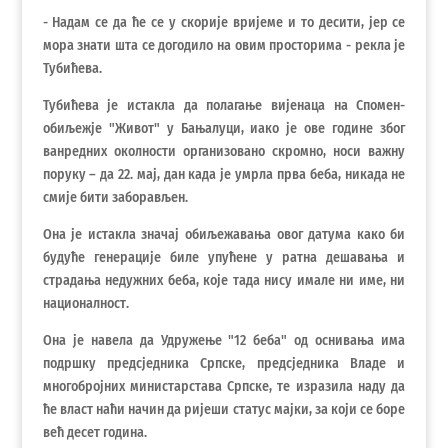
- Надам се да ће се у скорије вријеме и то десити, јер се
мора знати шта се догодило на овим просторима - рекла је
Тубићева.
Тубићева је истакла да полагање вијенаца на Спомен-
обиљежје "Живот" у Бањалуци, иако је ове године због
ванредних околности организовано скромно, носи важну
поруку – да 22. мај, дан када је умрла прва беба, никада не
смије бити заборављен.
Она је истакла значај обиљежавања овог датума како би
будуће генерације биле упућене у ратна дешавања и
страдања недужних беба, које тада нису имале ни име, ни
националност.
Она је навела да Удружење "12 беба" од оснивања има
подршку предсједника Српске, предсједника Владе и
многобројних министарстава Српске, те изразила наду да
ће власт наћи начин да ријеши статус мајки, за који се боре
већ десет година.