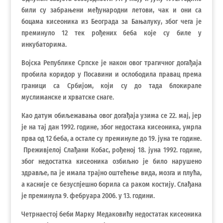
били су забрањени међународни летови, чак и они са
боцама кисеоника из Београда за Бањалуку, због чега је
преминуло 12 тек рођених беба које су биле у
инкубаторима.
Војска Републике Српске је након овог трагичног догађаја
пробила коридор у Посавини и ослободила правац према
граници са Србијом, који су до тада блокирале
муслиманске и хрватске снаге.
Као датум обиљежавања овог догађаја узима се 22. мај, јер
је на тај дан 1992. године, због недостака кисеоника, умрла
прва од 12 беба, а остале су преминуле до 19. јуна те године.
Преживјелој Слађани Кобас, рођеној 18. јуна 1992. године,
због недостатка кисеоника озбиљно је било нарушено
здравље, па је имала трајно оштећење вида, мозга и плућа,
а касније се безуспјешно борила са раком костију. Слађана
је преминула 9. фебруара 2006. у 13. години.
Четрнаестој беби Марку Медаковићу недостатак кисеоника