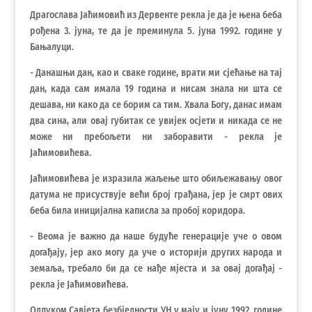
Драгослава Јаћимовић из Дервенте рекла је да је њена беба
рођена 3. јуна, те да је преминула 5. јуна 1992. године у
Бањалуци.
- Данашњи дан, као и сваке године, врати ми сјећање на тај
дан, када сам имала 19 година и нисам знала ни шта се
дешава, ни како да се борим са тим. Хвала Богу, данас имам
два сина, али овај губитак се увијек осјети и никада се не
може ни пребољети ни заборавити - рекла је
Јаћимовићева.
Јаћимовићева је изразила жаљење што обиљежавању овог
датума не присуствује већи број грађана, јер је смрт ових
беба била иницијална каписла за пробој коридора.
- Веома је важно да наше будуће генерације уче о овом
догађају, јер ако могу да уче о историји других народа и
земаља, требало би да се нађе мјеста и за овај догађај -
рекла је Јаћимовићева.
Одлуком Савјета безбједности УН у мају и јуну 1992. године