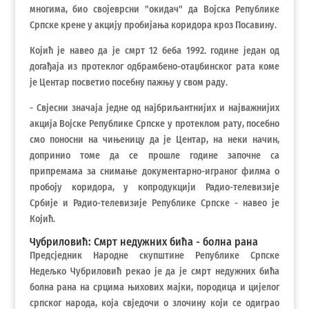
многима, био својеврсни "окидач" да Војска Републике
Српске крене у акцију пробијања коридора кроз Посавину.
Којић је навео да је смрт 12 беба 1992. године један од
догађаја из протеклог одбрамбено-отаџбинског рата коме
је Центар посветио посебну пажњу у свом раду.
- Свјесни значаја једне од најбриљантнијих и најважнијих
акција Војске Републике Српске у протеклом рату, посебно
смо поносни на чињеницу да је Центар, на неки начин,
допринио томе да се прошле године започне са
припремама за снимање документарно-играног филма о
пробоју коридора, у копродукцији Радио-телевизије
Србије и Радио-телевизије Републике Српске - навео је
Којић.
Чубриловић: Смрт недужних бића - болна рана
Предсједник Народне скупштине Републике Српске
Недељко Чубриловић рекао је да је смрт недужних бића
болна рана на срцима њихових мајки, породица и цијелог
српског народа, која свједочи о злочину који се одиграо