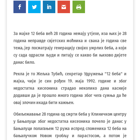
За мајке 12 беба већ 28 година немају утјехе, иза њих је 28
година неправде свјетских моћника и свака је година све
тежа, јер посматрају генерацију својих умрлих беба, а који
су сада одрасли људи и питају се какво би њихово дијете
данас било.
Рекла је то Жељка Тубић, секретар Удружења "12 беба" и
мајка, чији је син рођен 19. маја 1992. године и због
недостатка кисеоника страдао неколико дана касније
додавши да је прошло много година због чега сумња да ће
овај злочин икада бити кажњен.
Обиљежавање 28 година од смрти беба у Клиничком центру
у Бањалуци због недостатка кисеоника почело је данас у
Бањалуци полагањем 12 ружа испред споменика 12 беба на
бањалучком Новом гробљу и парастосом, а потом је