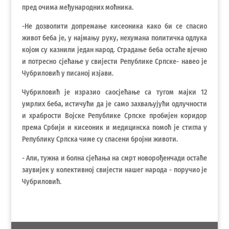
пред очима међународних моћника.
-Не дозволити допремање кисеоника како би се спасио
живот беба је, у најмању руку, нехумана политичка одлука
којом су казнили један народ. Страдање беба остаће вјечно
и потресно сјећање у свијести Републике Српске- навео је
Чубриловић у писаној изјави.
Чубриловић је изразио саосјећање са тугом мајки 12
умрлих беба, истичући да је само захваљујући одлучности
и храбрости Војске Републике Српске пробијен коридор
према Србији и кисеоник и медицинска помоћ је стигла у
Републику Српска чиме су спасени бројни животи.
- Али, тужна и болна сјећања на смрт новорођенчади остаће
заувијек у колективној свијести нашег народа - поручио је
Чубриловић.