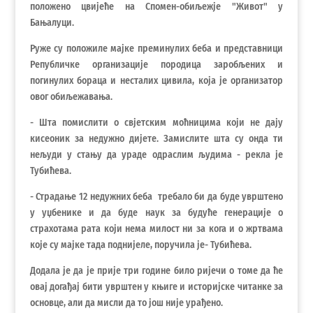
положено цвијеће на Спомен-обиљежје "Живот" у
Бањалуци.
Руже су положиле мајке преминулих беба и представници
Републичке организације породица заробљених и
погинулих бораца и несталих цивила, која је организатор
овог обиљежавања.
- Шта помислити о свјетским моћницима који не дају
кисеоник за недужно дијете. Замислите шта су онда ти
нељуди у стању да ураде одраслим људима - рекла је
Тубићева.
- Страдање 12 недужних беба требало би да буде уврштено
у уџбенике и да буде наук за будуће генерације о
страхотама рата који нема милост ни за кога и о жртвама
које су мајке тада поднијеле, поручила је- Тубићева.
Додала је да је прије три године било ријечи о томе да ће
овај догађај бити уврштен у књиге и историјске читанке за
основце, али да мисли да то још није урађено.