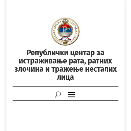
Републички центар за
истраживање рата, ратних
злочина и тражење несталих
лица