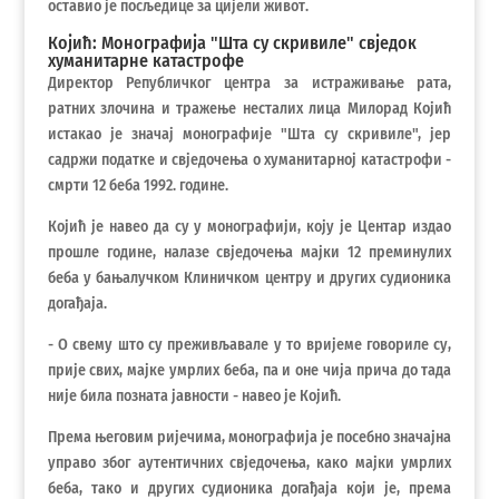
оставио је посљедице за цијели живот.
Којић: Монографија "Шта су скривиле" свједок
хуманитарне катастрофе
Директор Републичког центра за истраживање рата,
ратних злочина и тражење несталих лица Милорад Којић
истакао је значај монографије "Шта су скривиле", јер
садржи податке и свједочења о хуманитарној катастрофи -
смрти 12 беба 1992. године.
Којић је навео да су у монографији, коју је Центар издао
прошле године, налазе свједочења мајки 12 преминулих
беба у бањалучком Клиничком центру и других судионика
догађаја.
- О свему што су преживљавале у то вријеме говориле су,
прије свих, мајке умрлих беба, па и оне чија прича до тада
није била позната јавности - навео је Којић.
Према његовим ријечима, монографија је посебно значајна
управо због аутентичних свједочења, како мајки умрлих
беба, тако и других судионика догађаја који је, према