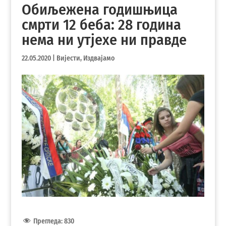
Обиљежена годишњица
смрти 12 беба: 28 година
нема ни утјехе ни правде
22.05.2020
|
Вијести
,
Издвајамо
Прегледа:
830