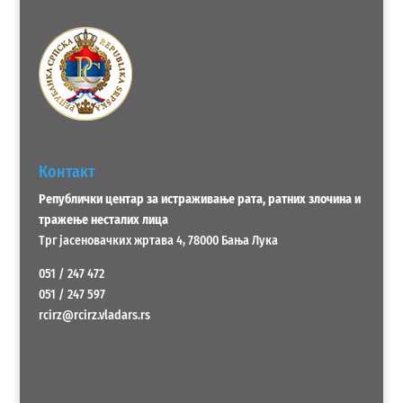
Контакт
Републички центар за истраживање рата, ратних злочина и
тражење несталих лица
Трг јасеновачких жртава 4, 78000 Бања Лука
051 / 247 472
051 / 247 597
rcirz@rcirz.vladars.rs