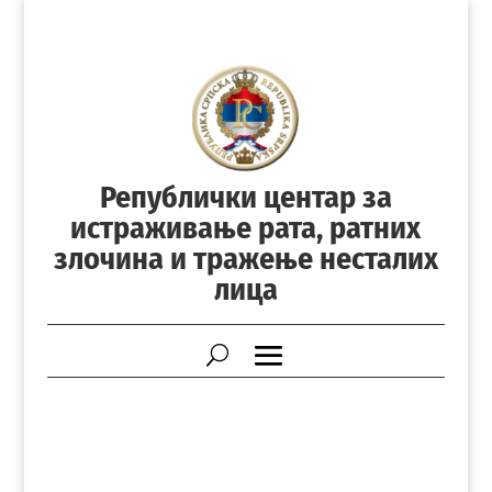
Републички центар за
истраживање рата, ратних
злочина и тражење несталих
лица