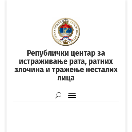
Републички центар за
истраживање рата, ратних
злочина и тражење несталих
лица