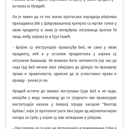
истакао је Нуждић.
Он је навео да се тек након притисака породица убијених
припадника ЈНА у Добровољачкој кренуло са мртве тачке у
овом предмету и лани је потврђена оптужница против 10
лица, међу којима је и Ејуп Ганић.
- Бројне су опструкције правосуђа БиХ, не само у овом
предмету, већ и у осталим предметима у којима су
оптужени Бошњаци. Не можемо бити оптимисти јер нас до
сада Суд БиХ ничим није убиједио да дјелује по принципу
права и правичности, односно да је успоставио право и
правду - рекао је он.
Нуждић истиче да овакво поступање Суда БиХ и не чуди,
имајући у виду чињеницу да се сједиште ове правосудне
институције налази у бившој згради касарне "Виктор
Бубањ", који је протеклог рата био један од најзлогласнијих
логора за Србе, у којем су они затварани и убијани.
- Ово говори да се иде на деградацију и понижавање Срба и