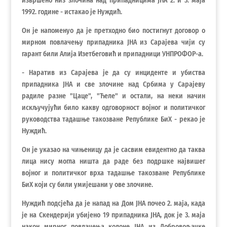
извршено низ злочина над припадницима ЈНА 2. и 3. маја
1992. године - истакао је Нуждић.
Он је напоменуо да је претходно био постигнут договор о
мирном повлачењу припадника ЈНА из Сарајева чији су
гарант били Алија Изетбеговић и припадници УНПРОФОР-а.
- Наратив из Сарајева је да су инциденте и убиства
припадника ЈНА и све злочине над Србима у Сарајеву
радиле разне "Цаце", "Ћеле" и остали, на неки начин
искључујући било какву одговорност војног и политичког
руководства тадашње такозване Републике БиХ - рекао је
Нуждић.
Он је указао на чињеницу да је сасвим евидентно да таква
лица нису могла ништа да раде без подршке највишег
војног и политичког врха тадашње такозване Републике
БиХ који су били умијешани у ове злочине.
Нуждић подсјећа да је напад на Дом ЈНА почео 2. маја, када
је на Скендерији убијено 19 припадника ЈНА, док је 3. маја
након мирног повлачења колоне ЈНА из Добровољачке