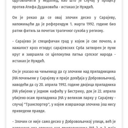
одуговлачити у недоглед, као што је случај у процесу
против Атифа Дудаковића - истакао је Нуждић.
Он је рекао да се овај злочин десио у Сарајеву,
напомињући да је референдум 1. марта 1992. године био
ратни фитиљ за почетак трагичног сукоба у региону.
- Сарајево је специфичан град у којем је све почело, а
нажалост кроз егзодус сарајевских Срба затворен је пуни
круг и завршила се цјелокупна патња српског народа -
истакао је Нуждић.
Он је указао на чињеницу да су злочини над припадницима
ЈНА почињени у Сарајеву и прије догађаја у Добровољачкој,
наводећи да су 20. априла 1992. године двојица припадника
ЈНА убијени у једном кафићу у Бистрику, док је 22. априла
убијено осам припадника ЈНА у великом парку у Сарајеву -
случај "Транспортер", у којем извршиоци злочина још нису
приведени правди.
- Злочин се није само десио у Добровољачкој улици, већ је