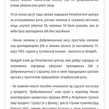
улице убијено још девет лица.
Он је рекао да је тада, према подацима Републичког центра
за истраживање рата, ратних злочина и тражење несталих
лица, укупно убијено 28, најмање 50 било рањено, док је
већи број припадника ЈНА био заробљен.
- Након злочина у Добровољачкој нису престали злочини
над припадницима ЈНА и оваква пракса је настављена 15.
маја 1992. године у тузланској колони - нагласио је Нуждић.
Нуждић каже да Републички центар има добру сарадњу са
члановима породица убијених припадника ЈНА у
Добровољачкој у Сарајеву, као и свим породицама српских
жртава у протеклом Одбрамбено-отаџбинском рату.
- Не можемо нешто посебно очекивати од судског поступка
у предмету "Добровољачка" који траје у недоглед. Након
многобројних кривичних пријава МУП-а Републике Српске
овај предмет `гурнут је у фиоку`, док је страни тужилац Џуд
Романо 2012. године обуставио истрагу у овом предмету -