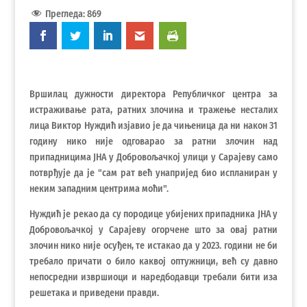
Прегледа:
869
Вршилац дужности директора Републичког центра за
истраживање рата, ратних злочина и тражење несталих
лица Виктор Нуждић изјавио је да чињеница да ни након 31
годину нико није одговарао за ратни злочин над
припадницима ЈНА у Добровољачкој улици у Сарајеву само
потврђује да је "сам рат већ унапријед био испланиран у
неким западним центрима моћи".
Нуждић је рекао да су породице убијених припадника ЈНА у
Добровољачкој у Сарајеву огорчене што за овај ратни
злочин нико није осуђен, те истакао да у 2023. години не би
требало причати о било каквој оптужници, већ су давно
непосредни извршиоци и наредбодавци требали бити иза
решетака и приведени правди.