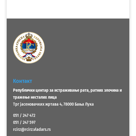
Контакт
Републички центар за истраживање рата, ратних злочина и
тражење несталих лица
Трг јасеновачких жртава 4, 78000 Бања Лука
051 / 247 472
051 / 247 597
rcirz@rcirz.vladars.rs