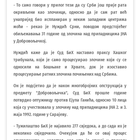
- То само говори у прилог тези да су Срби још прије рата
окривљени као злочинци, односно да је сам рат већ
унапријед био испланиран у неким западним центрима
моћи - рекао је Нуждић Срни, поводом предстојећег
обиљежавања 31 године од злочина над припадницима ЈНА
у Добровољачкој.
Нуждић каже да је Суд БиХ наставио праксу Хашког
трибунала, који је само процесуирао злочине који су се
односили на Бошњаке и Хрвате, док је изоставио
процесуирање ратних злочина почињених над Србима.
Он је подсјетио да је након многобројних опструкција у
предмету "Добровољачка", Суд БиХ прошле године
потврдио оптужницу против Ејупа Ганића, односно 10 лица
која су учествовала у злочину над припадницима ЈНА 2. и 3.
маја 1992. године у Сарајеву.
- Тужилаштво БиХ је најавило 277 свједока, а до сада их је
неколико свједочило. Очекујем да ће се овај процес