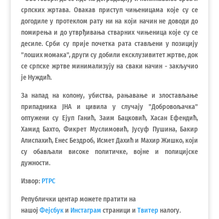
српских жртава. Овакав приступ чињеницама које су се
догодиле у протеклом рату ни на који начин не доводи до
помирења и до утврђивања стварних чињеница које су се
десиле. Срби су прије почетка рата стављени у позицију
"лоших момака", други су добили ексклузивитет жртве, док
се српске жртве минимализују на сваки начин - закључио
је Нуждић.
За напад на колону, убиства, рањавање и злостављање
припадника ЈНА и цивила у случају "Добровољачка"
оптужени су Ејуп Ганић, Заим Бацковић, Хасан Ефендић,
Хамид Бахто, Фикрет Муслимовић, Јусуф Пушина, Бакир
Алиспахић, Енес Бездроб, Исмет Дахић и Махир Жишко, који
су обављали високе политичке, војне и полицијске
дужности.
Извор:
РТРС
Републички центар можете пратити на
нашој
Фејсбук
и
Инстаграм
страници и
Твитер
налогу.