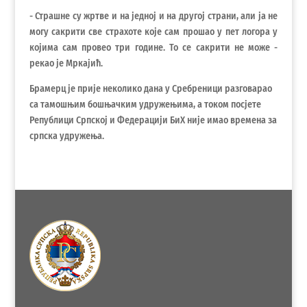
- Страшне су жртве и на једној и на другој страни, али ја не
могу сакрити све страхоте које сам прошао у пет логора у
којима сам провео три године. То се сакрити не може -
рекао је Мркајић.
Брамерц је прије неколико дана у Сребреници разговарао
са тамошњим бошњачким удружењима, а током посјете
Републици Српској и Федерацији БиХ није имао времена за
српска удружења.