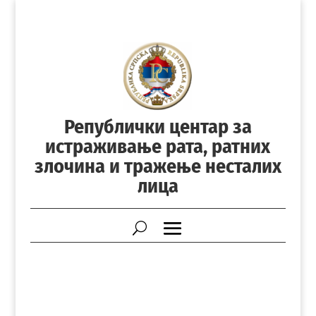
Републички центар за
истраживање рата, ратних
злочина и тражење несталих
лица