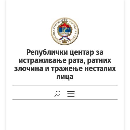
Републички центар за
истраживање рата, ратних
злочина и тражење несталих
лица