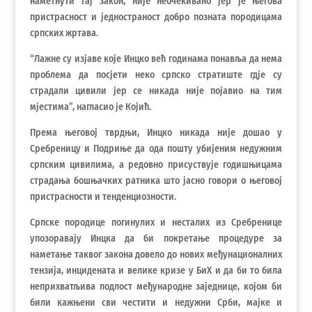
наметнути тај закон, није неочекивано јер је његова
пристрасност и једностраност добро позната породицама
српских жртава.
“Лажне су изјаве које Инцко већ годинама понавља да нема
проблема да посјети неко српско стратиште гдје су
страдали цивили јер се никада није појавио на тим
мјестима”, нагласио је Којић.
Према његовој тврдњи, Инцко никада није дошао у
Сребреницу и Подриње да ода пошту убијеним недужним
српским цивилима, а редовно присуствује годишњицама
страдања бошњачких ратника што јасно говори о његовој
пристрасности и тенденциозности.
Српске породице погинулих и несталих из Сребренице
упозоравају Инцка да би покретање процедуре за
наметање таквог закона довело до нових међунационалних
тензија, инцидената и велике кризе у БиХ и да би то била
неприхватљива подлост међународне заједнице, којом би
били кажњени сви честити и недужни Срби, мајке и