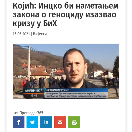
Којић: Инцко би наметањем
закона о геноциду изазвао
кризу у БиХ
15.05.2021
|
Вијести
Прегледа:
765