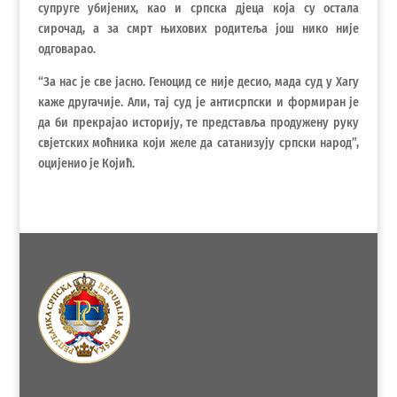
супруге убијених, као и српска дјеца која су остала
сирочад, а за смрт њихових родитеља још нико није
одговарао.
“За нас је све јасно. Геноцид се није десио, мада суд у Хагу
каже другачије. Али, тај суд је антисрпски и формиран је
да би прекрајао историју, те представља продужену руку
свјетских моћника који желе да сатанизују српски народ”,
оцијенио је Којић.