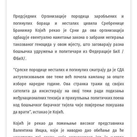
Предсједник Организације породица заробљених и
погинулих бораца и несталих цивила Сребренице
Бранимир Којић рекао је Срни да ова организација
одбацује евентуално наметање закона о забрани негирања
такозваног геноцида у овом мјесту, што заговарају разна
бошњачка удружења и политичари из Федерације БиХ /
ФБиХ/.
“Српске породице несталих и погинулих сматрају да је СДА
актуелизовањем ове теме већ почела кампању за опште
изборе наредне године. Ова странка тражи од својих
сателита да инсистирају на овој теми ради подизања
међунационалних тензија и прикупљања политичких поена
код бошњачког бирачког тијела чије повјерење покушава
да врати”, истакао је Којић.
Којић је рекао да помињање високог представника
Валентина Инцка, који је наводно дао обећање да ће