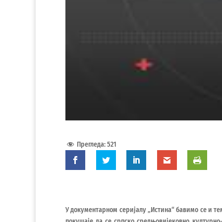
Прегледа:
521
У документарном серијалу „Истина“ бавимо се и т
покушаје да се српско средњовијековно културно-