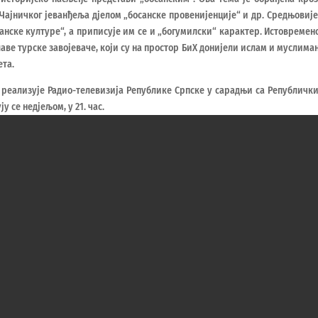
 Чајничког јеванђеља дјелом „босанске провенијенције“ и др. Средњовиј
нске културе“, а приписује им се и „богумилски“ карактер. Истовремен
ве турске завојеваче, који су на простор БиХ донијели ислам и муслима
та.
и реализује Радио-телевизија Републике Српске у сарадњи са Републичк
 се недјељом, у 21. час.