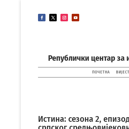
Републички центар за 
ПОЧЕТНА
ВИЈЕС
Истина: сезона 2, епизо
српског средњовијековн