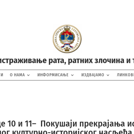
истраживање рата, ратних злочина и
ТИ
О НАМА
ИНФОРМИСАЊЕ
ИЗДВАЈАМО
ЛИНКОВ
де 10 и 11– Покушаји прекрајања 
ог културно-историјског насљеђа