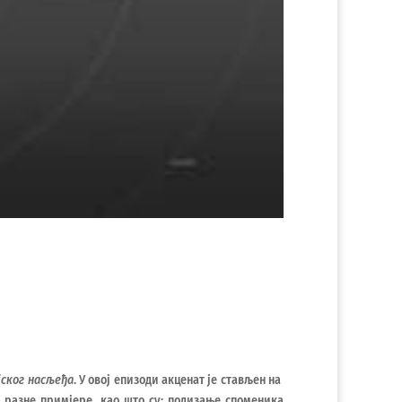
јског насљеђа
. У овој епизоди акценат је стављен на
з разне примјере, као што су: подизање споменика