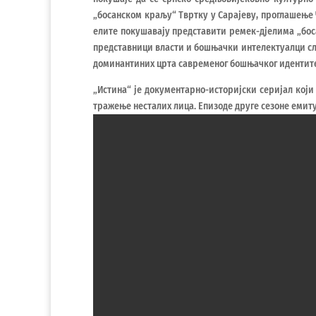
„босанском краљу“ Твртку у Сарајеву, проглашење
елите покушавају представити ремек-дјелима „боса
представници власти и бошњачки интелектуалци сла
доминантиних црта савременог бошњачког идентите
„Истина“ је документарно-историјски серијал кој
тражење несталих лица. Епизоде друге сезоне емитују