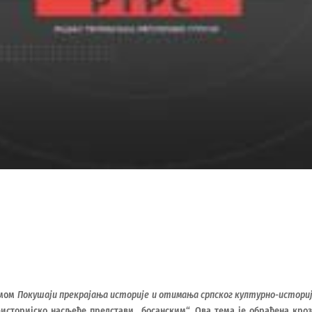
емом
Покушаји прекрајања историје и отимања српског културно-истори
историјско насљеђе представи „босанским“. Ова тема је обрађена кро