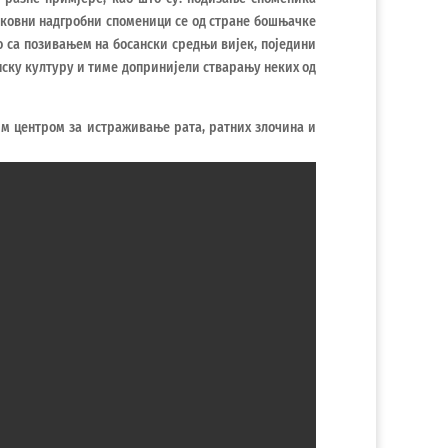
ековни надгробни споменици се од стране бошњачке
о са позивањем на босански средњи вијек, поједини
нску културу и тиме допринијели стварању неких од
им центром за истраживање рата, ратних злочина и