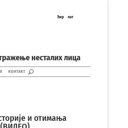
ћир
лат
 тражење несталих лица
И
КОНТАКТ
историје и отимања
 (ВИДЕО)