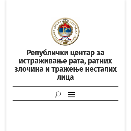
Републички центар за
истраживање рата, ратних
злочина и тражење несталих
лица