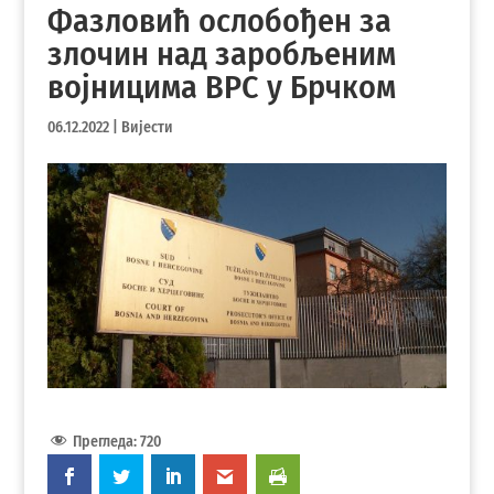
Фазловић ослобођен за
злочин над заробљеним
војницима ВРС у Брчком
06.12.2022
|
Вијести
Прегледа:
720