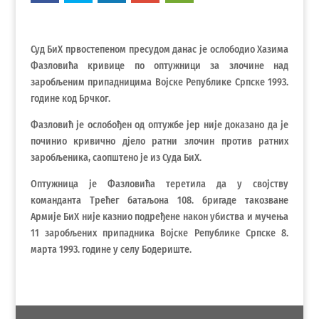
Суд БиХ првостепеном пресудом данас је ослободио Хазима
Фазловића кривице по оптужници за злочине над
заробљеним припадницима Војске Републике Српске 1993.
године код Брчког.
Фазловић је ослобођен од оптужбе јер није доказано да је
починио кривично дјело ратни злочин против ратних
заробљеника, саопштено је из Суда БиХ.
Оптужница је Фазловића теретила да у својству
команданта Трећег батаљона 108. бригаде такозване
Армије БиХ није казнио подређене након убиства и мучења
11 заробљених припадника Војске Републике Српске 8.
марта 1993. године у селу Бодериште.