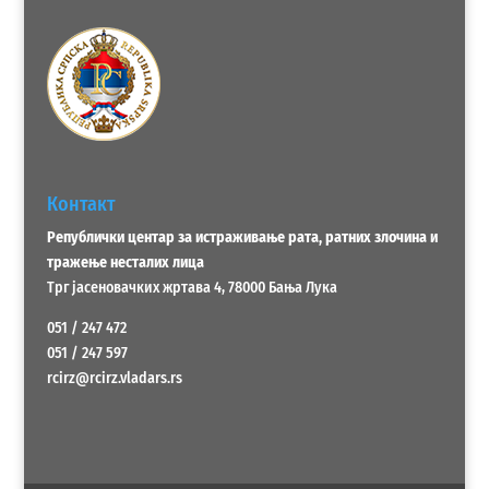
Контакт
Републички центар за истраживање рата, ратних злочина и
тражење несталих лица
Трг јасеновачких жртава 4, 78000 Бања Лука
051 / 247 472
051 / 247 597
rcirz@rcirz.vladars.rs