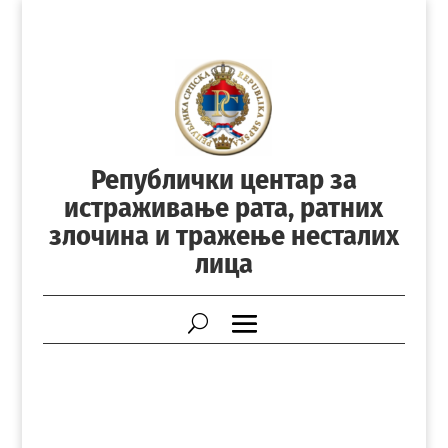
Републички центар за
истраживање рата, ратних
злочина и тражење несталих
лица