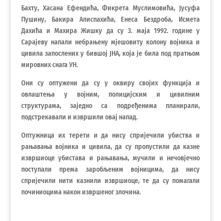
Бахту, Хасана Ефендића, Фикрета Муслимовића, Јусуфа
Пушину, Бакира Алиспахића, Енеса Бездроба, Исмета
Дахића и Махира Жишку да су 3. маја 1992. године у
Сарајеву напали небрањену мјешовиту колону војника и
цивила запослених у бившој ЈНА, која је била под пратњом
мировних снага УН.
Они су оптужени да су у оквиру својих функција и
овлаштења у војним, полицијским и цивилним
структурама, заједно са подређенима планирали,
подстрекавали и извршили овај напад.
Оптужница их терети и да нису спријечили убиства и
рањавања војника и цивила, да су пропустили да казне
извршиоце убистава и рањавања, мучили и нечовјечно
поступали према заробљеним војницима, да нису
спријечили нити казнили извршиоце, те да су помагали
починиоцима након извршеног злочина.