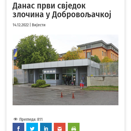
Данас први свједок
злочина у Добровољачкој
14.12.2022
|
Вијести
Прегледа:
811