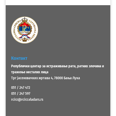
Контакт
Републички центар за истраживање рата, ратних злочина и
тражење несталих лица
Трг јасеновачких жртава 4, 78000 Бања Лука
051 / 247 472
051 / 247 597
rcirz@rcirz.vladars.rs