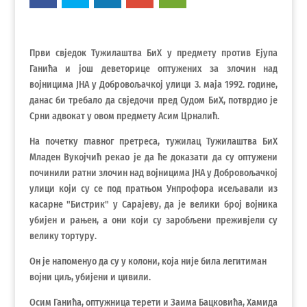
Први свједок Тужилаштва БиХ у предмету против Ејупа
Ганића и још деветорице оптужених за злочин над
војницима ЈНА у Добровољачкој улици 3. маја 1992. године,
данас би требало да свједочи пред Судом БиХ, потврдио је
Срни адвокат у овом предмету Асим Црналић.
На почетку главног претреса, тужилац Тужилаштва БиХ
Младен Вукојчић рекао је да ће доказати да су оптужени
починили ратни злочин над војницима ЈНА у Добровољачкој
улици који су се под пратњом Унпрофора исељавали из
касарне "Бистрик" у Сарајеву, да је велики број војника
убијен и рањен, а они који су заробљени преживјели су
велику тортуру.
Он је напоменуо да су у колони, која није била легитиман
војни циљ, убијени и цивили.
Осим Ганића, оптужница терети и Заима Бацковића, Хамида