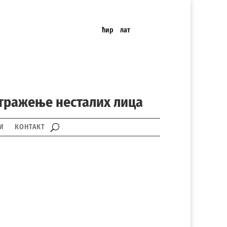
ћир
лат
 тражење несталих лица
И
КОНТАКТ