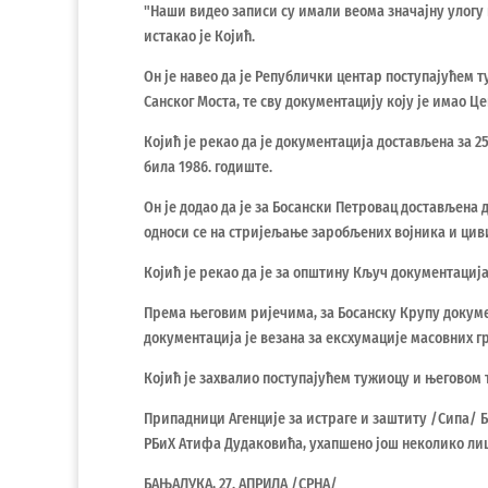
"Наши видео записи су имали веома значајну улогу 
истакао је Којић.
Он је навео да је Републички центар поступајућем 
Санског Моста, те сву документацију коју је имао Це
Којић је рекао да је документација достављена за 25
била 1986. годиште.
Он је додао да је за Босански Петровац достављена
односи се на стријељање заробљених војника и циви
Којић је рекао да је за општину Кључ документациј
Према његовим ријечима, за Босанску Крупу докумен
документација је везана за ексхумације масовних г
Којић је захвалио поступајућем тужиоцу и његовом т
Припадници Агенције за истраге и заштиту /Сипа/ Би
РБиХ Атифа Дудаковића, ухапшено још неколико лиц
БАЊАЛУКА, 27. АПРИЛА /СРНА/