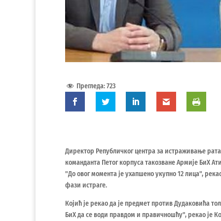
Прегледа:
723
Директор Републичког центра за истраживање рата,
команданта Петог корпуса такозване Армије БиХ Ат
"До овог момента је ухапшено укупно 12 лица", река
фази истраге.
Којић је рекао да је предмет против Дудаковића тол
БиХ да се води правдом и правичношћу", рекао је Ко