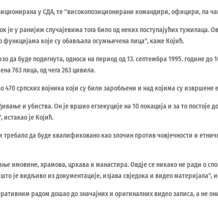
позиционирана у СДА, те "високопозиционирани командири, официри, па ча
ок је у ранијим случајевима тога било од неких поступајућих тужилаца. 
о функцијама које су обављала осумњичена лица", каже Којић.
рзо да буде подигнута, односи на период од 13. септембра 1995. године до 1
ена 763 лица, од чега 263 цивила.
о 470 српских војника који су били заробљени и над којима су извршене е
вање и убиства. Он је вршио егзекуције на 10 локација и за то постоје д
 истакао је Којић.
ици требало да буде квалификовано као злочин против човјечности и етни
ање имовине, храмова, цркава и манастира. Овдје се никако не ради о с
то је видљиво из документације, изјава свједока и видео материјала", ис
ативним радом дошао до значајних и оригиналних видео записа, а не оних