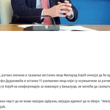
 ратних злочина и тражење несталих лица Милорад Којић очекује да ће в
ифа Дудаковића и осталих 11 ухапшених лица који су осумњичени за ратне
о је Којић на конференцији за новинаре у Бањалуци, не желећи да саопшт
ико чврст да не може ниједна одбрана, ниједан адвокат да га оборе. "Апел
јић.