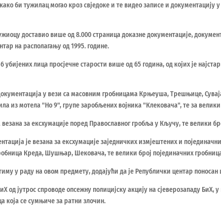
како би тужилац могао кроз свједоке и те видео записе и документацију 
тужиоцу доставио више од 8.000 страница доказне документације, докумен
нтар на располагању од 1995. године.
6 убијених лица просјечне старости више од 65 година, од којих је најста
 документација у вези са масовним гробницама Крњеуша, Трешњице, Сувај
ла из мотела "Но 9", групе заробљених војника "Клековача", те за велики
а везана за ексхумације поред Православног гробља у Кључу, те велики бр
тација је везана за ексхумације заједничких измјештених и појединачни
робница Креда, Шушњар, Шековача, те велики број појединачних гробница
иму у раду на овом предмету, додајући да је Републички центар поносан ш
Х од јутрос спроводе опсежну полицијску акцију на сјеверозападу БиХ, у 
а која се сумњиче за ратни злочин.