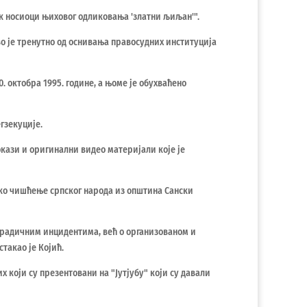
к носиоци њиховог одликовања 'златни љиљан'".
Ово је тренутно од оснивања правосудних институција
0. октобра 1995. године, а њоме је обухваћено
гзекуције.
окази и оригинални видео материјали које је
чко чишћење српског народа из општина Сански
порадичним инцидентима, већ о организованом и
такао је Којић.
 који су презентовани на "Јутјубу" који су давали