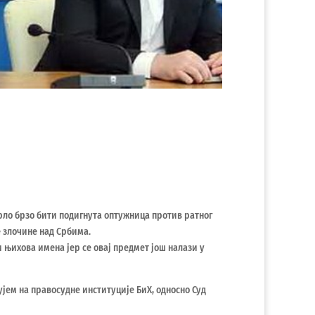
рло брзо бити подигнута оптужница против ратног
 злочине над Србима.
и њихова имена јер се овај предмет још налази у
ујем на правосудне институције БиХ, односно Суд