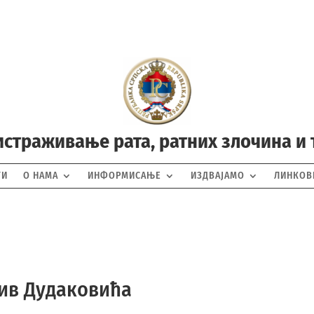
истраживање рата, ратних злочина и
ТИ
О НАМА
ИНФОРМИСАЊЕ
ИЗДВАЈАМО
ЛИНКОВ
ив Дудаковића