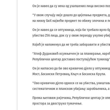
Он је навео да су нека од ухапшених лица високо 
"У овом случају није дошло до цијепања предмета, д
на нивоу БиХ највећи предмет по обиму злочина и п
Он је навео да се оптужница, која би требало врло б
убиство 256 лица, док су у овом периоду укупно убиј
Којић је напоменуо да не треба заборавити и убиств
"Атиф Дудаковић осумњичен је за планирање, наређи
Републички центар доставио поступајућем тужиоцу",
Он је нагласио да би ово кривично дјело у оптужн
Мост, Босански Петровац, Кључ и Босанска Крупа.
"Ово кривично дјело односи се на убиства, уништав
систематичном и планском убијању заробљеника, а ш
Према његовим ријечима, Републички центар је опер
простора за двоструко тумачење.