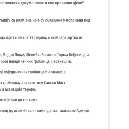
у потпуности документовати ово кривично дјело",
тацију са размјена које су обављане у Копривни код
рија жртва имала 99 година, а најмлађа жртва је
а, Ведро Поље, Шелиби, Бравско, Горња Вођеница, а
 број појединачних гробница и асанација.
ој појединачних гробница и асанација.
х гробница, а за општину Сански Мост
 и асанација терена.
то је био до тог тима.
којој је, осим бившег команданта такозване Армије