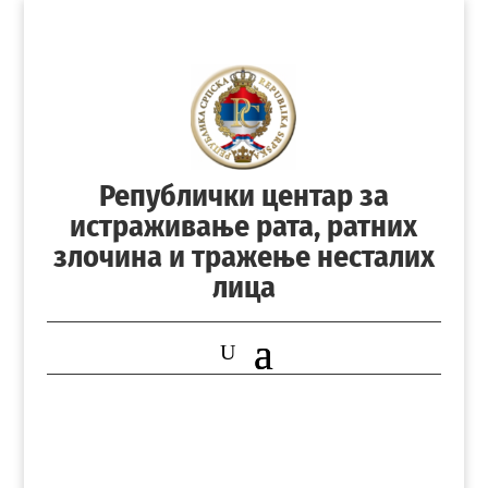
Републички центар за
истраживање рата, ратних
злочина и тражење несталих
лица