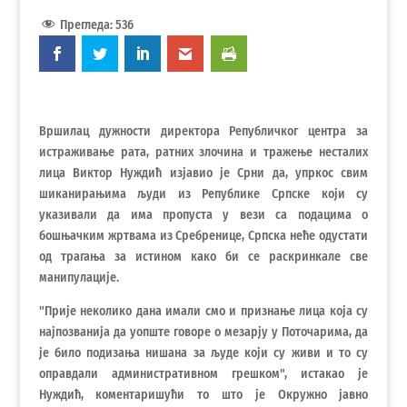
Прегледа:
536
Вршилац дужности директора Републичког центра за
истраживање рата, ратних злочина и тражење несталих
лица Виктор Нуждић изјавио је Срни да, упркос свим
шиканирањима људи из Републике Српске који су
указивали да има пропуста у вези са подацима о
бошњачким жртвама из Сребренице, Српска неће одустати
од трагања за истином како би се раскринкале све
манипулације.
"Прије неколико дана имали смо и признање лица која су
најпозванија да уопште говоре о мезарју у Поточарима, да
је било подизања нишана за људе који су живи и то су
оправдали административном грешком", истакао је
Нуждић, коментаришући то што је Окружно јавно