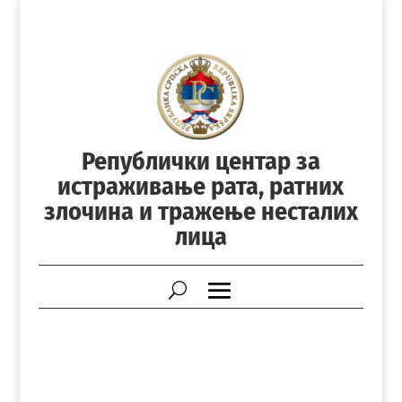
Републички центар за
истраживање рата, ратних
злочина и тражење несталих
лица