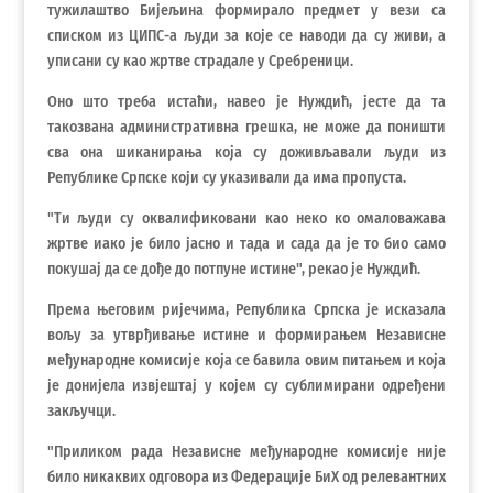
тужилаштво Бијељина формирало предмет у вези са
списком из ЦИПС-а људи за које се наводи да су живи, а
уписани су као жртве страдале у Сребреници.
Оно што треба истаћи, навео је Нуждић, јесте да та
такозвана административна грешка, не може да поништи
сва она шиканирања која су доживљавали људи из
Републике Српске који су указивали да има пропуста.
"Ти људи су оквалификовани као неко ко омаловажава
жртве иако је било јасно и тада и сада да је то био само
покушај да се дође до потпуне истине", рекао је Нуждић.
Према његовим ријечима, Република Српска је исказала
вољу за утврђивање истине и формирањем Независне
међународне комисије која се бавила овим питањем и која
је донијела извјештај у којем су сублимирани одређени
закључци.
"Приликом рада Независне међународне комисије није
било никаквих одговора из Федерације БиХ од релевантних