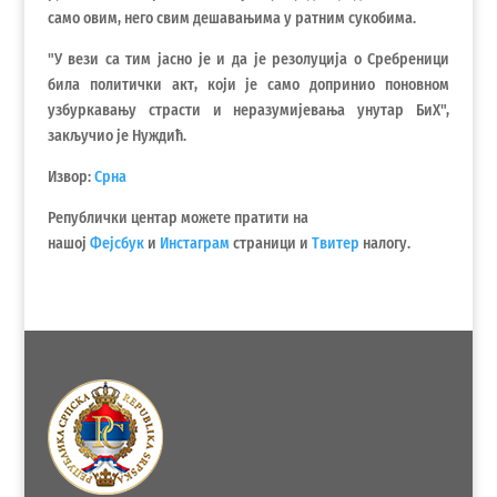
само овим, него свим дешавањима у ратним сукобима.
"У вези са тим јасно је и да је резолуција о Сребреници
била политички акт, који је само допринио поновном
узбуркавању страсти и неразумијевања унутар БиХ",
закључио је Нуждић.
Извор:
Срна
Републички центар можете пратити на
нашој
Фејсбук
и
Инстаграм
страници и
Твитер
налогу.