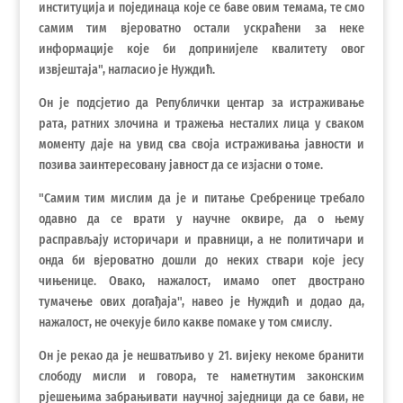
институција и појединаца које се баве овим темама, те смо
самим тим вјероватно остали ускраћени за неке
информације које би допринијеле квалитету овог
извјештаја", нагласио је Нуждић.
Он је подсјетио да Републички центар за истраживање
рата, ратних злочина и тражења несталих лица у сваком
моменту даје на увид сва своја истраживања јавности и
позива заинтересовану јавност да се изјасни о томе.
"Самим тим мислим да је и питање Сребренице требало
одавно да се врати у научне оквире, да о њему
расправљају историчари и правници, а не политичари и
онда би вјероватно дошли до неких ствари које јесу
чињенице. Овако, нажалост, имамо опет двострано
тумачење ових догађаја", навео је Нуждић и додао да,
нажалост, не очекује било какве помаке у том смислу.
Он је рекао да је нешватљиво у 21. вијеку некоме бранити
слободу мисли и говора, те наметнутим законским
рјешењима забрањивати научној заједници да се бави, не